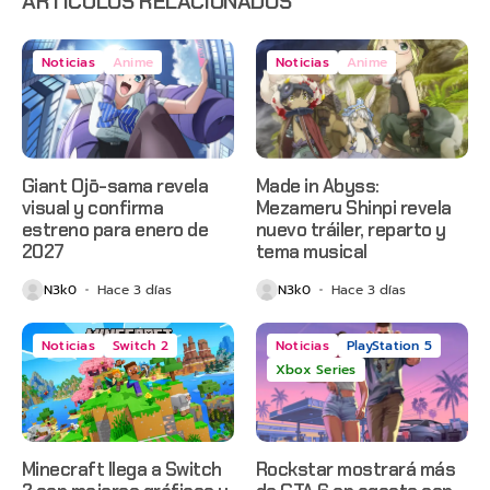
ARTÍCULOS RELACIONADOS
Noticias
Anime
Noticias
Anime
Giant Ojō-sama revela
Made in Abyss:
visual y confirma
Mezameru Shinpi revela
estreno para enero de
nuevo tráiler, reparto y
2027
tema musical
N3k0
Hace 3 días
N3k0
Hace 3 días
Noticias
Switch 2
Noticias
PlayStation 5
Xbox Series
Minecraft llega a Switch
Rockstar mostrará más