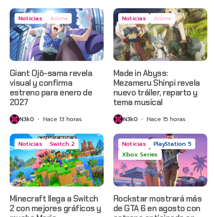
Noticias
Anime
Noticias
Anime
Giant Ojō-sama revela
Made in Abyss:
visual y confirma
Mezameru Shinpi revela
estreno para enero de
nuevo tráiler, reparto y
2027
tema musical
N3k0
Hace 13 horas
N3k0
Hace 15 horas
Noticias
Switch 2
Noticias
PlayStation 5
Xbox Series
Minecraft llega a Switch
Rockstar mostrará más
2 con mejores gráficos y
de GTA 6 en agosto con