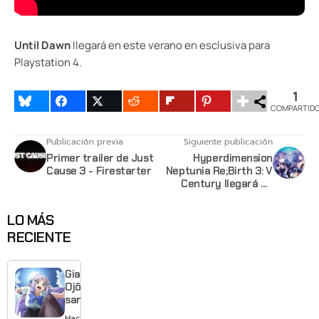
Until Dawn
llegará en este verano en esclusiva para
Playstation 4.
1
COMPARTID
Publicación previa
Siguiente publicación
Primer trailer de Just
Hyperdimension
Cause 3 - Firestarter
Neptunia Re;Birth 3: V
Century llegará en
verano a América
LO MÁS
RECIENTE
Giant
Ojō-
sama
revela
Hace 13