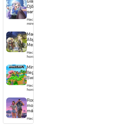
Giant
Ojō-
sama
revela
Hace 37
visual y
minutos
confirma
estreno
Made in
para
Abyss:
enero de
Mezameru
2027
Shinpi
Hace 3
revela
horas
nuevo
tráiler,
Minecraft
reparto y
llega a
tema
Switch 2
musical
con
Hace 6
mejores
horas
gráficos
y mucho
Rockstar
Mario
mostrará
más de
GTA 6 en
Hace 1 día
agosto
con
estreno