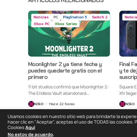
Noticias
PC
PlayStation 5
Switch 2
Notici
Xbox PC
Xbox Series
Moonlighter 2 ya tiene fecha y
Final F
puedes quedarte gratis con el
y te de
primero
suscri
11 bit studios confirmó que Moonlighter 2:
Square E
The Endless Vault abandonará
XIV llega
oficialmente...
Switch...
N3k0
Hace 22 horas
N3k0
Usamos cookies en nuestro sitio web para brindarte la experienc
hacer clic en "Aceptar", aceptas el uso de TODAS las cookies.
Cookies
Aquí
2025 © Degeneraciónx.com | Anime, Games & Noth
No estoy de acuerdo
.