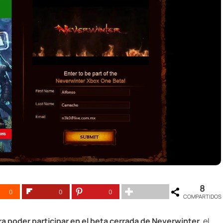
8
0
0
0
COMPARTIDOS
ara poder participar en el beta cerrada de Neverwinter
, el