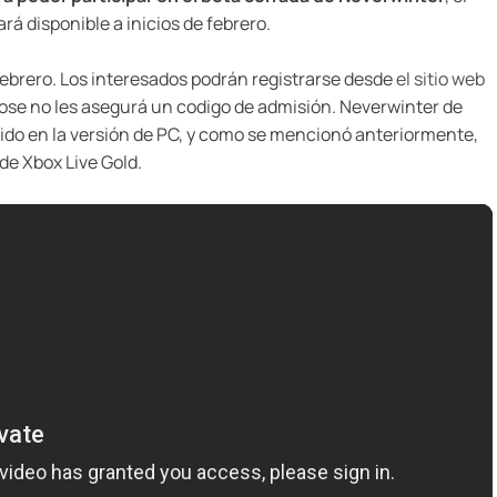
á disponible a inicios de febrero.
e febrero. Los interesados podrán registrarse desde
el sitio web
dose no les asegurá un codigo de admisión. Neverwinter de
lido en la versión de PC, y como se mencionó anteriormente,
de Xbox Live Gold.