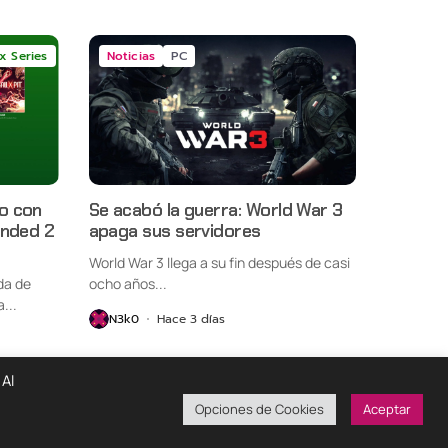
x Series
Noticias
PC
o con
Se acabó la guerra: World War 3
unded 2
apaga sus servidores
World War 3 llega a su fin después de casi
da de
ocho años...
...
N3k0
Hace 3 días
 Al
Opciones de Cookies
Aceptar
ondiciones De Uso
Políticas De Privacidad
¡Colabora!