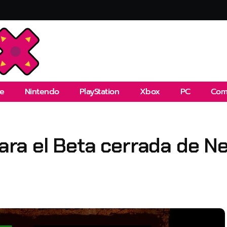
e
Nintendo
PlayStation
Xbox
PC
Com
para el Beta cerrada de N