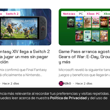
as
Switch 2
Noticias
PC
Xbox PC
Xbo
antasy XIV llega a Switch 2
Game Pass arranca agost
ja jugar un mes sin pagar
Gears of War: E-Day, Gro
pción
y más
nix confirmó que Final Fantasy
Microsoft reveló la siguiente tan
rá oficialmente a Nintendo
juegos y beneficios que llegarán a
Hace 2 días
N3k0
Hace 2 días
ia más relevante al recordar tus preferencias y visitas repetidas.
 Puedes leer acerca de nuestra
Política de Privacidad
y del uso de
Quiénes Somos
C
ing Else