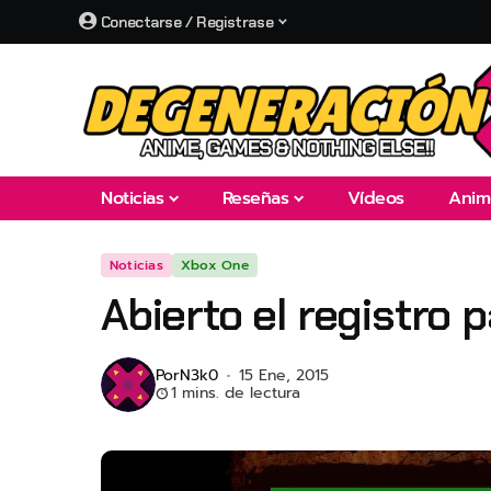
Conectarse / Registrase
Noticias
Reseñas
Vídeos
Anim
Noticias
Xbox One
Abierto el registro 
Por
N3k0
15 Ene, 2015
1 mins. de lectura