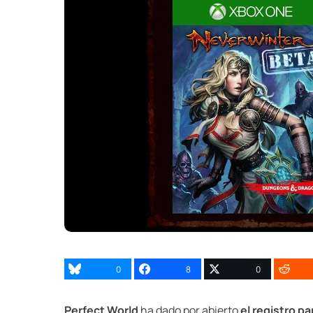
0
8
0
Perfect World
ha dado por abierto
el registro p