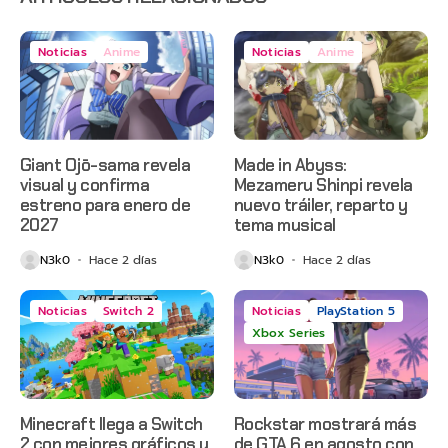
Noticias
Anime
Noticias
Anime
Giant Ojō-sama revela
Made in Abyss:
visual y confirma
Mezameru Shinpi revela
estreno para enero de
nuevo tráiler, reparto y
2027
tema musical
N3k0
Hace 2 días
N3k0
Hace 2 días
Noticias
Switch 2
Noticias
PlayStation 5
Xbox Series
Minecraft llega a Switch
Rockstar mostrará más
2 con mejores gráficos y
de GTA 6 en agosto con