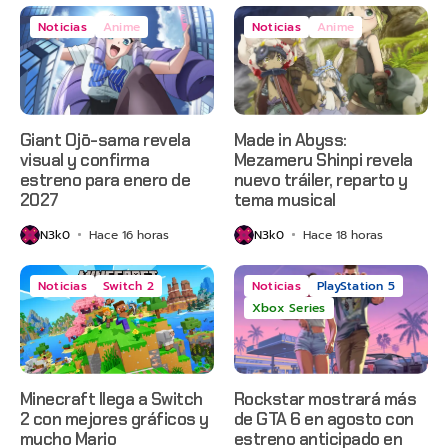
Noticias
Anime
Noticias
Anime
Giant Ojō-sama revela
Made in Abyss:
visual y confirma
Mezameru Shinpi revela
estreno para enero de
nuevo tráiler, reparto y
2027
tema musical
N3k0
Hace 16 horas
N3k0
Hace 18 horas
Noticias
Switch 2
Noticias
PlayStation 5
Xbox Series
Minecraft llega a Switch
Rockstar mostrará más
2 con mejores gráficos y
de GTA 6 en agosto con
mucho Mario
estreno anticipado en