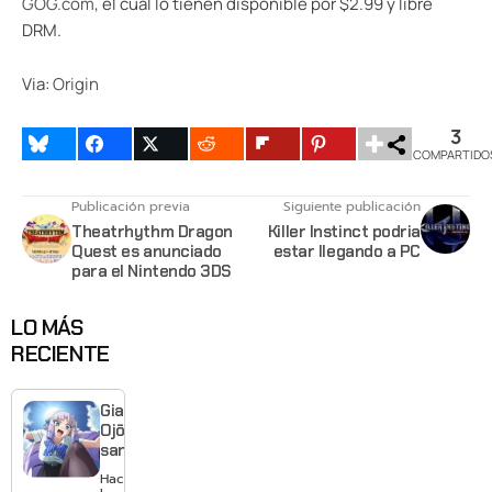
GOG.com
, el cual lo tienen disponible por $2.99 y libre
DRM.
Via:
Origin
3
COMPARTIDO
Publicación previa
Siguiente publicación
Theatrhythm Dragon
Killer Instinct podria
Quest es anunciado
estar llegando a PC
para el Nintendo 3DS
LO MÁS
RECIENTE
Giant
Ojō-
sama
revela
Hace 16
visual y