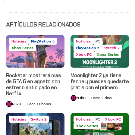
War: E-
Day,
Grounded
2 y más
ARTÍCULOS RELACIONADOS
Noticias
PlayStation 5
Noticias
PC
Xbox Series
PlayStation 5
Switch 2
Xbox PC
Xbox Series
Rockstar mostrará más
Moonlighter 2 ya tiene
de GTA 6 en agosto con
fecha y puedes quedarte
estreno anticipado en
gratis con el primero
Netflix
N3k0
Hace 2 días
N3k0
Hace 13 horas
Noticias
Switch 2
Noticias
PC
Xbox PC
Xbox Series