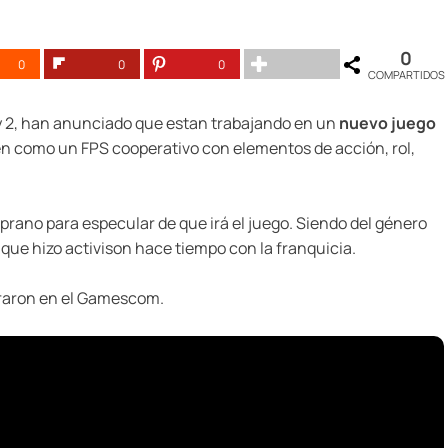
0
0
0
0
COMPARTIDOS
y 2, han anunciado que estan trabajando en un
nuevo juego
iben como un FPS cooperativo con elementos de acción, rol,
prano para especular de que irá el juego. Siendo del género
que hizo activison hace tiempo con la franquicia.
traron en el Gamescom.