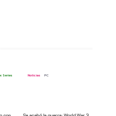
x Series
Noticias
PC
o con
Se acabó la guerra: World War 3