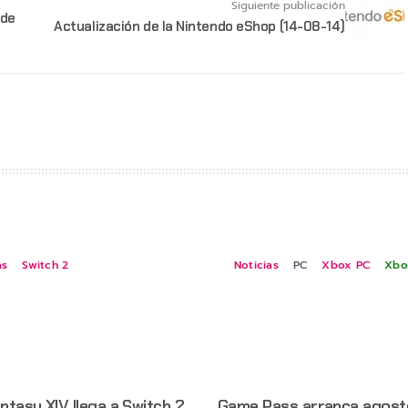
Siguiente publicación
 de
Actualización de la Nintendo eShop (14-08-14)
as
Switch 2
Noticias
PC
Xbox PC
Xbo
antasy XIV llega a Switch 2
Game Pass arranca agost