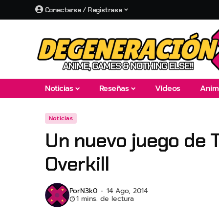
Conectarse / Registrase
Noticias
Reseñas
Vídeos
Anim
Noticias
Un nuevo juego de 
Overkill
Por
N3k0
14 Ago, 2014
1 mins. de lectura