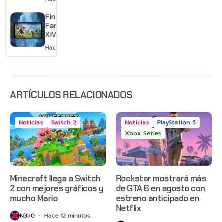
quedarte
gratis con
Final
el primero
Fantasy
XIV llega a
Switch 2 y
Hace 3 días
te deja
jugar un
mes sin
pagar
suscripción
ARTÍCULOS RELACIONADOS
Noticias
Switch 2
Noticias
PlayStation 5
Xbox Series
Minecraft llega a Switch
Rockstar mostrará más
2 con mejores gráficos y
de GTA 6 en agosto con
mucho Mario
estreno anticipado en
Netflix
N3k0
Hace 12 minutos