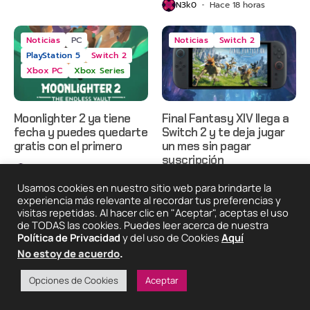
N3k0
Hace 18 horas
Noticias
PC
Noticias
Switch 2
PlayStation 5
Switch 2
Xbox PC
Xbox Series
Moonlighter 2 ya tiene
Final Fantasy XIV llega a
fecha y puedes quedarte
Switch 2 y te deja jugar
gratis con el primero
un mes sin pagar
suscripción
N3k0
Hace 2 días
N3k0
Hace 3 días
Usamos cookies en nuestro sitio web para brindarte la
experiencia más relevante al recordar tus preferencias y
visitas repetidas. Al hacer clic en "Aceptar", aceptas el uso
de TODAS las cookies. Puedes leer acerca de nuestra
2025 © Degeneraciónx.com | Anime, Games & Nothing
Política de Privacidad
y del uso de Cookies
Aquí
Else
No estoy de acuerdo
.
Quiénes
Condiciones De
Políticas De
¡Colabora!
Somos
Uso
Privacidad
Opciones de Cookies
Aceptar