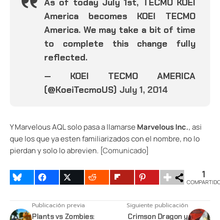
As of today July 1st, TECMO KOEI
America becomes KOEI TECMO
America. We may take a bit of time
to complete this change fully
reflected.
— KOEI TECMO AMERICA
(@KoeiTecmoUS)
July 1, 2014
Y Marvelous AQL solo pasa a llamarse
Marvelous Inc.
, asi
que los que ya esten familiarizados con el nombre, no lo
pierdan y solo lo abrevien. [
Comunicado
]
1
COMPARTID
Publicación previa
Siguiente publicación
Plants vs Zombies:
Crimson Dragon y