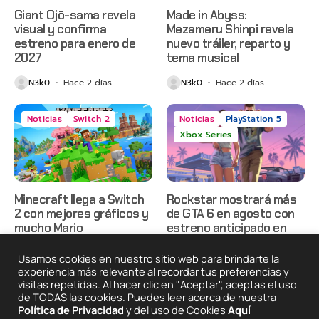
Giant Ojō-sama revela
Made in Abyss:
visual y confirma
Mezameru Shinpi revela
estreno para enero de
nuevo tráiler, reparto y
2027
tema musical
N3k0
Hace 2 días
N3k0
Hace 2 días
Noticias
Switch 2
Noticias
PlayStation 5
Xbox Series
Minecraft llega a Switch
Rockstar mostrará más
2 con mejores gráficos y
de GTA 6 en agosto con
mucho Mario
estreno anticipado en
Netflix
N3k0
Hace 2 días
Usamos cookies en nuestro sitio web para brindarte la
N3k0
Hace 3 días
experiencia más relevante al recordar tus preferencias y
visitas repetidas. Al hacer clic en "Aceptar", aceptas el uso
de TODAS las cookies. Puedes leer acerca de nuestra
Política de Privacidad
y del uso de Cookies
Aquí
2025 © Degeneraciónx.com | Anime, Games & Nothing