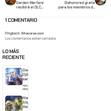
Garden Warfare
Dishonored gratis
recibirá el DLC
para los miembros de
"Tactical Taco Party
Xbox Gold en Agosto
Pack"
1 COMENTARIO
Pingback:
Bitacoras.com
Los comentarios están cerrados
LO MÁS
RECIENTE
Giant
Ojō-
sama
revela
Hace 2
visual y
días
confirma
estreno
Made in
para
Abyss:
enero de
Mezameru
2027