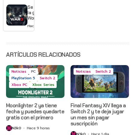
Gears of
War: E-
Se acabó
Day,
la guerra:
Grounded
World War
2 y más
3 apaga
Hace 2 días
sus
servidores
ARTÍCULOS RELACIONADOS
Noticias
PC
Noticias
Switch 2
PlayStation 5
Switch 2
Xbox PC
Xbox Series
Moonlighter 2 ya tiene
Final Fantasy XIV llega a
fecha y puedes quedarte
Switch 2 y te deja jugar
gratis con el primero
un mes sin pagar
suscripción
N3k0
Hace 9 horas
N3k0
Hace 1 día