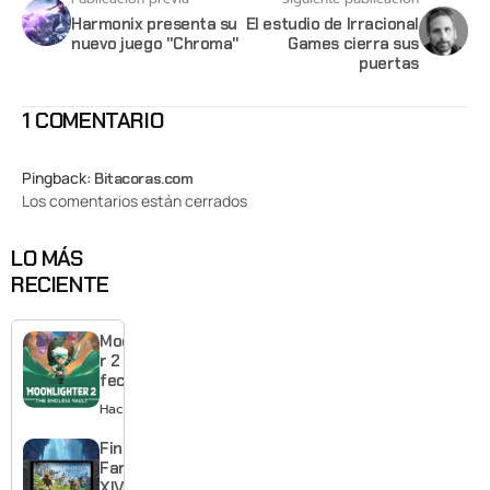
Harmonix presenta su
El estudio de Irracional
nuevo juego "Chroma"
Games cierra sus
puertas
1 COMENTARIO
Pingback:
Bitacoras.com
Los comentarios están cerrados
LO MÁS
RECIENTE
Moonlighte
r 2 ya tiene
fecha y
puedes
Hace 5 horas
quedarte
gratis con
Final
el primero
Fantasy
XIV llega a