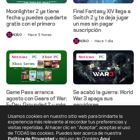
Moonlighter 2 ya tiene
Final Fantasy XIV llega a
fecha y puedes quedarte
Switch 2 y te deja jugar
gratis con el primero
un mes sin pagar
suscripción
N3k0
Hace 5 horas
N3k0
Hace 1 día
Noticias
PC
Xbox PC
Noticias
PC
Xbox Series
Game Pass arranca
Se acabó la guerra: World
agosto con Gears of War:
War 3 apaga sus
E-Day, Grounded 2 y más
servidores
N3k0
Hace 1 día
N3k0
Hace 2 días
Usamos cookies en nuestro sitio web para brindarte la
experiencia más relevante al recordar tus preferencias y
visitas repetidas. Al hacer clic en "Aceptar", aceptas el uso
de TODAS las cookies. Puedes leer acerca de nuestra
2025 © Degeneraciónx.com | Anime, Games & Nothing
Política de Privacidad
y del uso de Cookies
Aquí