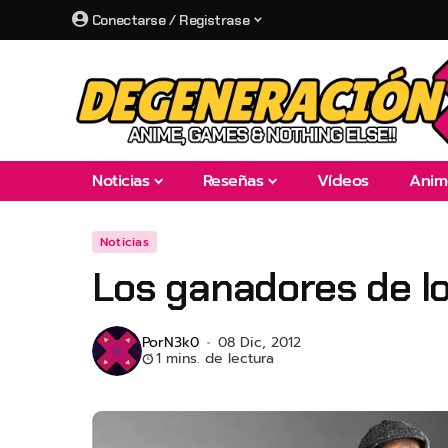
Conectarse / Registrase
Noticias
Reseñas
Vídeos
Anim
Noticias
Los ganadores de l
Por
N3k0
08 Dic, 2012
1 mins. de lectura