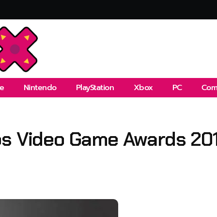
e
Nintendo
PlayStation
Xbox
PC
Com
os Video Game Awards 20