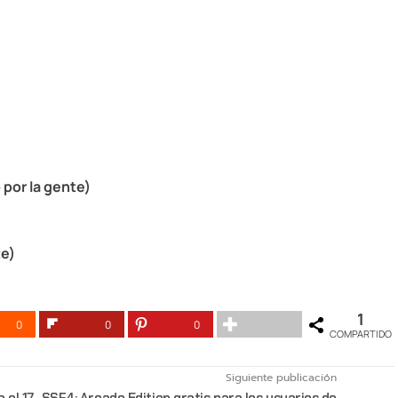
por la gente)
te)
1
0
0
0
COMPARTIDO
Siguiente publicación