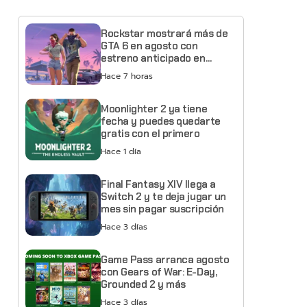
Rockstar mostrará más de
GTA 6 en agosto con
estreno anticipado en
Netflix
Hace 7 horas
Moonlighter 2 ya tiene
fecha y puedes quedarte
gratis con el primero
Hace 1 día
Final Fantasy XIV llega a
Switch 2 y te deja jugar un
mes sin pagar suscripción
Hace 3 días
Game Pass arranca agosto
con Gears of War: E-Day,
Grounded 2 y más
Hace 3 días