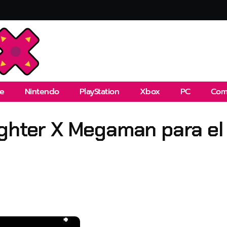
e
Nintendo
PlayStation
Xbox
PC
Com
ghter X Megaman para el 