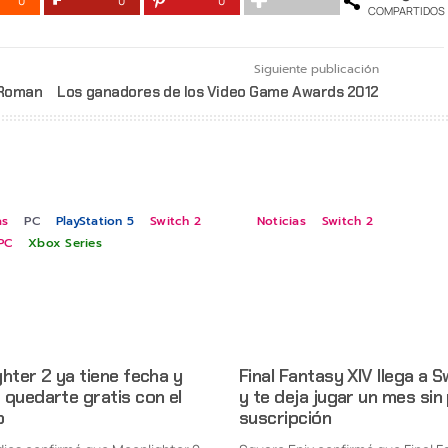
0
0
0
COMPARTIDOS
Siguiente publicación
 Roman
Los ganadores de los Video Game Awards 2012
as
PC
PlayStation 5
Switch 2
Noticias
Switch 2
PC
Xbox Series
hter 2 ya tiene fecha y
Final Fantasy XIV llega a S
quedarte gratis con el
y te deja jugar un mes sin
o
suscripción