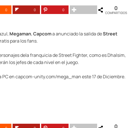
0
0
0
0
COMPARTIDOS
azul,
Megaman
,
Capcom
a anunciado la salida de
Street
tis para los fans.
rsonajes dela franquicia de Street Fighter, como es Dhalsim,
án los jefes de cada nivel en el juego.
para PC en capcom-unity.com/mega_man este 17 de Diciembre.
0