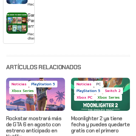
Switch 2 y
Hace 2 días
te deja
jugar un
Game
mes sin
Pass
pagar
arranca
suscripción
agosto
Hace 3
con
días
Gears of
War: E-
Day,
Grounded
2 y más
ARTÍCULOS RELACIONADOS
Noticias
PlayStation 5
Noticias
PC
Xbox Series
PlayStation 5
Switch 2
Xbox PC
Xbox Series
Rockstar mostrará más
Moonlighter 2 ya tiene
de GTA 6 en agosto con
fecha y puedes quedarte
estreno anticipado en
gratis con el primero