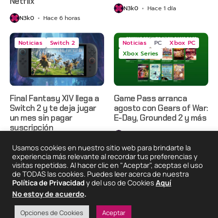
Netflix
N3k0
Hace 1 día
N3k0
Hace 6 horas
Noticias
Switch 2
Noticias
PC
Xbox PC
Xbox Series
Final Fantasy XIV llega a
Game Pass arranca
Switch 2 y te deja jugar
agosto con Gears of War:
un mes sin pagar
E-Day, Grounded 2 y más
suscripción
N3k0
Hace 3 días
N3k0
Hace 2 días
Usamos cookies en nuestro sitio web para brindarte la
experiencia más relevante al recordar tus preferencias y
visitas repetidas. Al hacer clic en "Aceptar", aceptas el uso
de TODAS las cookies. Puedes leer acerca de nuestra
2025 © Degeneraciónx.com | Anime, Games & Nothing
Política de Privacidad
y del uso de Cookies
Aquí
Else
No estoy de acuerdo
.
Quiénes
Condiciones De
Políticas De
¡Colabora!
Somos
Uso
Privacidad
Opciones de Cookies
Aceptar