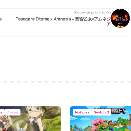
Siguiente publicación
a
Tasogare Otome x Amnesia - 黄昏乙女×アムネジ
ア
as
Anime
Noticias
Switch 2