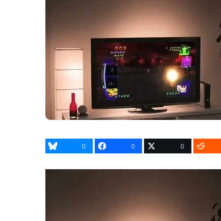
0
0
0