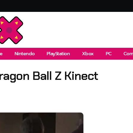
e
Nintendo
PlayStation
Xbox
PC
Com
ragon Ball Z Kinect