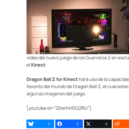
video del nuevo juego de los Guerreros Z en excl
el
Kinect
.
Dragon Ball Z for Kinect
hará uso de la capacida
favorito del mundo de Dragon Ball Z, el cual esta
algunas imagenes
del juego.
[youtube id=”QtwrhHDQ2RU”]
0
0
0