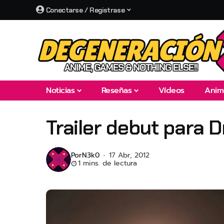
Conectarse / Registrase
Noticias
Reseñas
Vídeos
Anim
Trailer debut para D
Por
N3k0
17 Abr, 2012
1 mins. de lectura