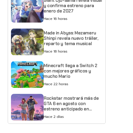
Giant Ojō-sama revela visual
y confirma estreno para
enero de 2027
Hace 16 horas
Made in Abyss: Mezameru
Shinpi revela nuevo tráiler,
reparto y tema musical
Hace 18 horas
Minecraft llega a Switch 2
con mejores gráficos y
mucho Mario
Hace 22 horas
Rockstar mostrará más de
GTA 6 en agosto con
estreno anticipado en
Netflix
Hace 2 días