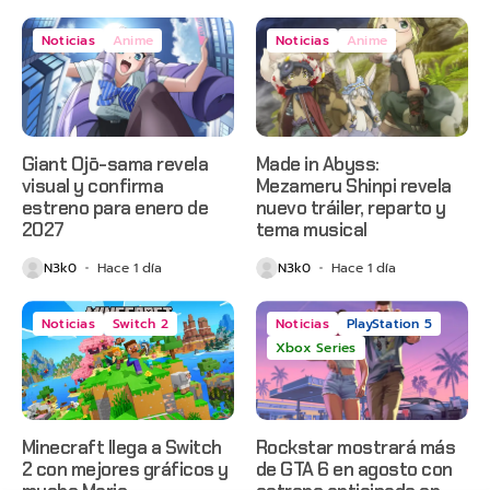
Noticias
Anime
Noticias
Anime
Giant Ojō-sama revela
Made in Abyss:
visual y confirma
Mezameru Shinpi revela
estreno para enero de
nuevo tráiler, reparto y
2027
tema musical
N3k0
Hace 1 día
N3k0
Hace 1 día
Noticias
Switch 2
Noticias
PlayStation 5
Xbox Series
Minecraft llega a Switch
Rockstar mostrará más
2 con mejores gráficos y
de GTA 6 en agosto con