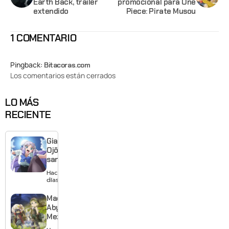
Earth Back, trailer
promocional para One
extendido
Piece: Pirate Musou
1 COMENTARIO
Pingback:
Bitacoras.com
Los comentarios están cerrados
LO MÁS
RECIENTE
Giant
Ojō-
sama
revela
Hace 2
visual y
días
confirma
estreno
Made in
para
Abyss:
enero de
Mezameru
2027
Shinpi