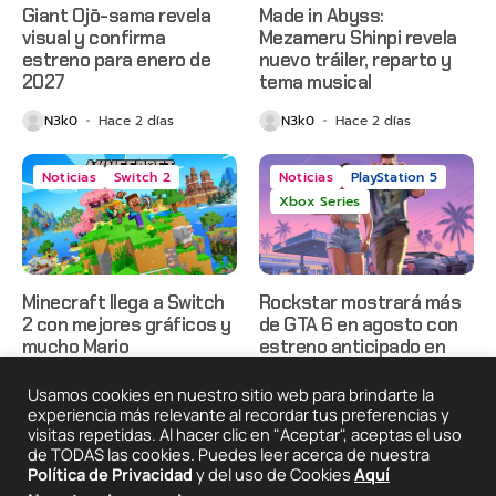
Giant Ojō-sama revela
Made in Abyss:
visual y confirma
Mezameru Shinpi revela
estreno para enero de
nuevo tráiler, reparto y
2027
tema musical
N3k0
Hace 2 días
N3k0
Hace 2 días
Noticias
Switch 2
Noticias
PlayStation 5
Xbox Series
Minecraft llega a Switch
Rockstar mostrará más
2 con mejores gráficos y
de GTA 6 en agosto con
mucho Mario
estreno anticipado en
Netflix
N3k0
Hace 2 días
Usamos cookies en nuestro sitio web para brindarte la
N3k0
Hace 3 días
experiencia más relevante al recordar tus preferencias y
visitas repetidas. Al hacer clic en "Aceptar", aceptas el uso
de TODAS las cookies. Puedes leer acerca de nuestra
Política de Privacidad
y del uso de Cookies
Aquí
2025 © Degeneraciónx.com | Anime, Games & Nothing