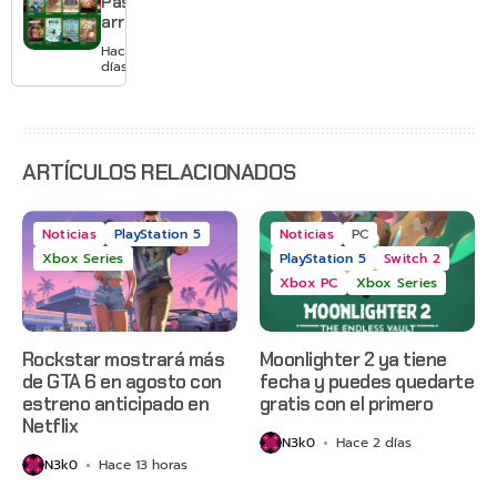
Pass
pagar
arranca
suscripción
agosto
Hace 3
con
días
Gears of
War: E-
Day,
Grounded
2 y más
ARTÍCULOS RELACIONADOS
Noticias
PlayStation 5
Noticias
PC
Xbox Series
PlayStation 5
Switch 2
Xbox PC
Xbox Series
Rockstar mostrará más
Moonlighter 2 ya tiene
de GTA 6 en agosto con
fecha y puedes quedarte
estreno anticipado en
gratis con el primero
Netflix
N3k0
Hace 2 días
N3k0
Hace 13 horas