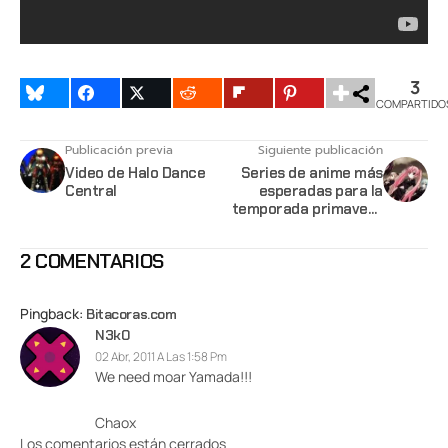
3
COMPARTIDO
Publicación previa
Siguiente publicación
Video de Halo Dance
Series de anime más
Central
esperadas para la
temporada primavera
2011
2 COMENTARIOS
Pingback:
Bitacoras.com
N3k0
02 Abr, 2011 A Las 1:58 Pm
We need moar Yamada!!!
Chaox
Los comentarios están cerrados