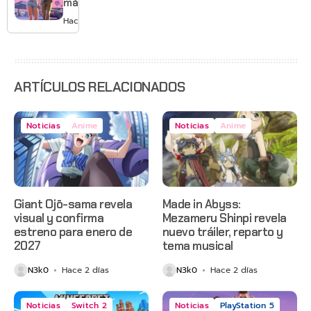
más de
GTA 6 en
Hace 3 días
agosto
con
estreno
anticipado
en Netflix
ARTÍCULOS RELACIONADOS
Noticias
Anime
Noticias
Anime
Giant Ojō-sama revela
Made in Abyss:
visual y confirma
Mezameru Shinpi revela
estreno para enero de
nuevo tráiler, reparto y
2027
tema musical
N3k0
Hace 2 días
N3k0
Hace 2 días
Noticias
Switch 2
Noticias
PlayStation 5