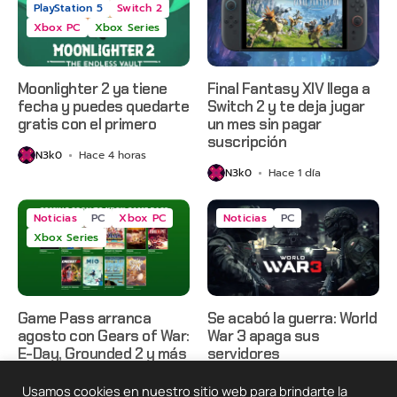
PlayStation 5
Switch 2
Xbox PC
Xbox Series
Moonlighter 2 ya tiene
Final Fantasy XIV llega a
fecha y puedes quedarte
Switch 2 y te deja jugar
gratis con el primero
un mes sin pagar
suscripción
N3k0
Hace 4 horas
N3k0
Hace 1 día
Noticias
PC
Xbox PC
Noticias
PC
Xbox Series
Game Pass arranca
Se acabó la guerra: World
agosto con Gears of War:
War 3 apaga sus
E-Day, Grounded 2 y más
servidores
N3k0
Hace 1 día
N3k0
Hace 2 días
Usamos cookies en nuestro sitio web para brindarte la