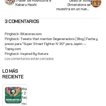
Trailer de Hoshizora e
Dead or Alive
Kakaru Hashi
Dimensions se
muestra en un nuevo
video
3 COMENTARIOS
Pingback:
Bitacoras.com
Pingback:
Tweets that mention Degeneracionx | Blog | Fecha y
precio para "Super Street Fighter IV 3D" para Japón --
Topsy.com
Pingback:
Inspired By Nature
Los comentarios están cerrados
LO MÁS
RECIENTE
Moonlighte
r 2 ya tiene
fecha y
puedes
Hace 4 horas