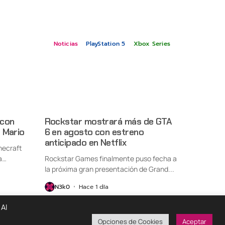
Noticias
PlayStation 5
Xbox Series
 con
Rockstar mostrará más de GTA
 Mario
6 en agosto con estreno
anticipado en Netflix
necraft
a
Rockstar Games finalmente puso fecha a
la próxima gran presentación de Grand...
N3k0
Hace 1 día
 Al
Opciones de Cookies
Aceptar