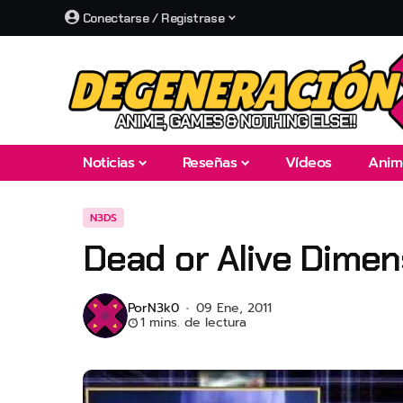
Conectarse / Registrase
Noticias
Reseñas
Vídeos
Anim
N3DS
Dead or Alive Dimen
Por
N3k0
09 Ene, 2011
1 mins. de lectura