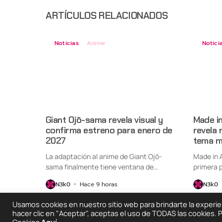
ARTÍCULOS RELACIONADOS
Noticias
Anime
Notici
Giant Ojō-sama revela visual y
Made i
confirma estreno para enero de
revela 
2027
tema m
La adaptación al anime de Giant Ojō-
Made in 
sama finalmente tiene ventana de
primera p
estreno....
N3k0
Hace 9 horas
N3k0
Usamos cookies en nuestro sitio web para brindarte la experienc
hacer clic en "Aceptar", aceptas el uso de TODAS las cookies.