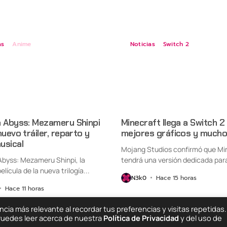
as
Anime
Noticias
Switch 2
n Abyss: Mezameru Shinpi
Minecraft llega a Switch 2
nuevo tráiler, reparto y
mejores gráficos y mucho
usical
Mojang Studios confirmó que Mi
Abyss: Mezameru Shinpi, la
tendrá una versión dedicada par
elícula de la nueva trilogía...
Nintendo Switch...
N3k0
Hace 15 horas
Hace 11 horas
ia más relevante al recordar tus preferencias y visitas repetidas.
 Puedes leer acerca de nuestra
Política de Privacidad
y del uso de