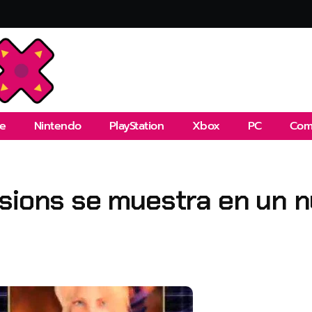
e
Nintendo
PlayStation
Xbox
PC
Com
sions se muestra en un n