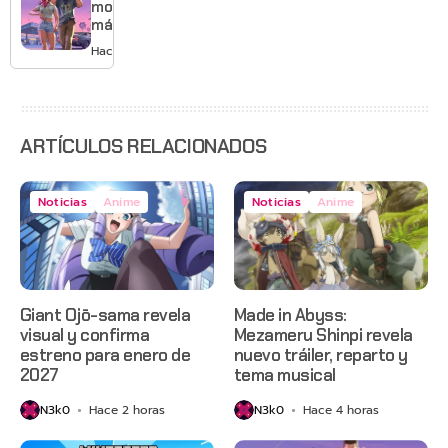
Mario
mostrará
más de
GTA 6 en
Hace 1 día
agosto
con
estreno
anticipado
en Netflix
ARTÍCULOS RELACIONADOS
Noticias
Anime
Noticias
Anime
Giant Ojō-sama revela
Made in Abyss:
visual y confirma
Mezameru Shinpi revela
estreno para enero de
nuevo tráiler, reparto y
2027
tema musical
N3k0
Hace 2 horas
N3k0
Hace 4 horas