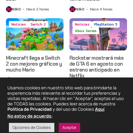
N3k0
Hace 2 horas
N3k0
Hace 4 horas
Noticias
Switch 2
Noticias
PlayStation 5
Xbox Series
Minecraft llega a Switch
Rockstar mostrará más
2 con mejores gráficos y
de GTA 6 en agosto con
mucho Mario
estreno anticipado en
Netflix
N3k0
Hace 7 horas
N3k0
Hace 1 día
Usamos cookies en nuestro sitio web para brindarte la
experiencia más relevante al recordar tus preferencias y
visitas repetidas. Al hacer clic en "Aceptar", aceptas el uso
de TODAS las cookies. Puedes leer acerca de nuestra
2025 © Degeneraciónx.com | Anime, Games & Nothing
Política de Privacidad
y del uso de Cookies
Aquí
Else
No estoy de acuerdo
.
Quiénes
Condiciones De
Políticas De
¡Colabora!
Somos
Uso
Privacidad
Opciones de Cookies
Aceptar