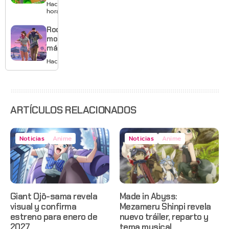
con
Hace 7
mejores
horas
gráficos
y mucho
Rockstar
Mario
mostrará
más de
GTA 6 en
Hace 1 día
agosto
con
estreno
anticipado
en Netflix
ARTÍCULOS RELACIONADOS
Noticias
Anime
Noticias
Anime
Giant Ojō-sama revela
Made in Abyss:
visual y confirma
Mezameru Shinpi revela
estreno para enero de
nuevo tráiler, reparto y
2027
tema musical