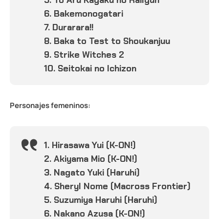
5. To Aru Kagaku no Railgun
6. Bakemonogatari
7. Durarara!!
8. Baka to Test to Shoukanjuu
9. Strike Witches 2
10. Seitokai no Ichizon
Personajes femeninos:
1. Hirasawa Yui (K-ON!)
2. Akiyama Mio (K-ON!)
3. Nagato Yuki (Haruhi)
4. Sheryl Nome (Macross Frontier)
5. Suzumiya Haruhi (Haruhi)
6. Nakano Azusa (K-ON!)