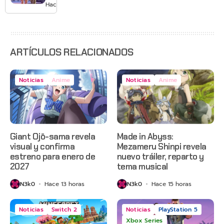
GTA 6 en
Hace 2 días
agosto
con
estreno
anticipado
en Netflix
ARTÍCULOS RELACIONADOS
Noticias
Anime
Noticias
Anime
Giant Ojō-sama revela
Made in Abyss:
visual y confirma
Mezameru Shinpi revela
estreno para enero de
nuevo tráiler, reparto y
2027
tema musical
N3k0
Hace 13 horas
N3k0
Hace 15 horas
Noticias
Switch 2
Noticias
PlayStation 5
Xbox Series