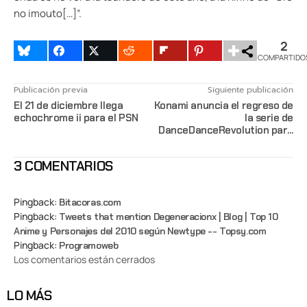
no imouto[…]”.
2
COMPARTIDO
Publicación previa
Siguiente publicación
El 21 de diciembre llega
Konami anuncia el regreso de
echochrome ii para el PSN
la serie de
DanceDanceRevolution para
el Xbox 360
3 COMENTARIOS
Pingback:
Bitacoras.com
Pingback:
Tweets that mention Degeneracionx | Blog | Top 10
Anime y Personajes del 2010 según Newtype -- Topsy.com
Pingback:
Programoweb
Los comentarios están cerrados
LO MÁS