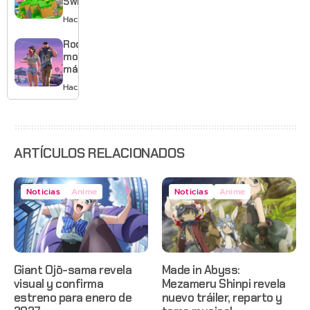
Switch 2
tema
con
Hace 2 días
musical
mejores
gráficos
Rockstar
y mucho
mostrará
Mario
más de
GTA 6 en
Hace 2 días
agosto
con
estreno
anticipado
en Netflix
ARTÍCULOS RELACIONADOS
Noticias
Anime
Noticias
Anime
Giant Ojō-sama revela
Made in Abyss:
visual y confirma
Mezameru Shinpi revela
estreno para enero de
nuevo tráiler, reparto y