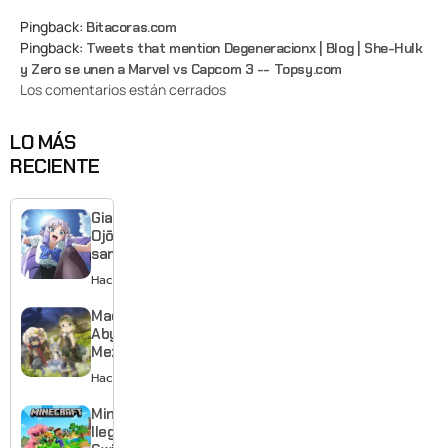
Pingback:
Bitacoras.com
Pingback:
Tweets that mention Degeneracionx | Blog | She-Hulk
y Zero se unen a Marvel vs Capcom 3 -- Topsy.com
Los comentarios están cerrados
LO MÁS
RECIENTE
Giant
Ojō-
sama
revela
Hace 1 día
visual y
confirma
Made in
estreno
Abyss:
para
Mezameru
enero de
Shinpi
Hace 1 día
2027
revela
nuevo
Minecraft
tráiler,
llega a
reparto y