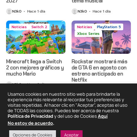
2027
tema musical
N3k0
Hace 1 día
N3k0
Hace 1 día
Noticias
Switch 2
Noticias
PlayStation 5
Xbox Series
Minecraft llega a Switch
Rockstar mostrará más
2 con mejores gráficos y
de GTA 6 en agosto con
mucho Mario
estreno anticipado en
Netflix
N3k0
Hace 2 días
N3k0
Hace 2 días
Usamos cookies en nuestro sitio web para brindarte la
experiencia más relevante al recordar tus preferencias y
visitas repetidas. Al hacer clic en "Aceptar", aceptas el uso
de TODAS las cookies. Puedes leer acerca de nuestra
2025 © Degeneraciónx.com | Anime, Games & Nothing
Política de Privacidad
y del uso de Cookies
Aquí
Else
No estoy de acuerdo
.
Quiénes
Condiciones De
Políticas De
¡Colabora!
Somos
Uso
Privacidad
Opciones de Cookies
Aceptar