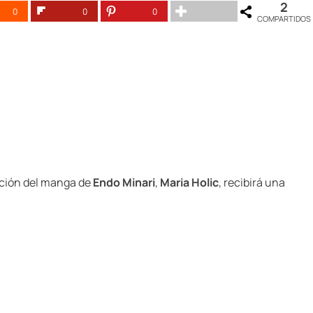
2
0
0
0
COMPARTIDOS
ción del manga de
Endo Minari
,
Maria Holic
, recibirá una