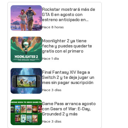
Rockstar mostrará más de
GTA 6 en agosto con
estreno anticipado en
Netflix
Hace 8 horas
Moonlighter 2 ya tiene
fecha y puedes quedarte
gratis con el primero
Hace 1 día
Final Fantasy XIV llega a
Switch 2 y te deja jugar un
mes sin pagar suscripción
Hace 3 días
Game Pass arranca agosto
con Gears of War: E-Day,
Grounded 2 y más
Hace 3 días