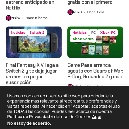
estreno anticipado en
gratis con el primero
Netflix
N3k0
Hace 1 día
N3k0
Hace 6 horas
Noticias
Switch 2
Noticias
PC
Xbox PC
Xbox Series
Final Fantasy XIV llega a
Game Pass arranca
Switch 2 y te deja jugar
agosto con Gears of War:
un mes sin pagar
E-Day, Grounded 2 y más
suscripción
N3k0
Hace 2 días
N3k0
Hace 2 días
Usamos cookies en nuestro sitio web para brindarte la
experiencia más relevante al recordar tus preferencias y
visitas repetidas. Al hacer clic en "Aceptar", aceptas el uso
de TODAS las cookies. Puedes leer acerca de nuestra
2025 © Degeneraciónx.com | Anime, Games & Nothing
Política de Privacidad
y del uso de Cookies
Aquí
Else
No estoy de acuerdo
.
Quiénes
Condiciones De
Políticas De
¡Colabora!
Somos
Uso
Privacidad