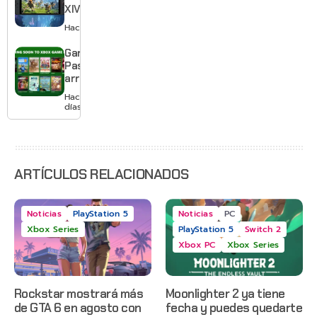
XIV llega a
Switch 2 y
Hace 2 días
te deja
jugar un
Game
mes sin
Pass
pagar
arranca
suscripción
agosto
Hace 2
con
días
Gears of
War: E-
Day,
Grounded
2 y más
ARTÍCULOS RELACIONADOS
Noticias
PlayStation 5
Noticias
PC
Xbox Series
PlayStation 5
Switch 2
Xbox PC
Xbox Series
Rockstar mostrará más
Moonlighter 2 ya tiene
de GTA 6 en agosto con
fecha y puedes quedarte