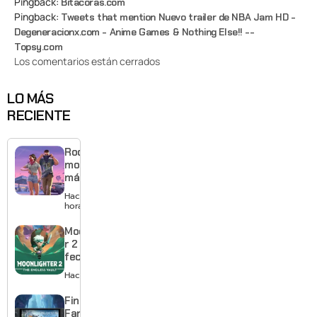
Pingback:
Bitacoras.com
Pingback:
Tweets that mention Nuevo trailer de NBA Jam HD -
Degeneracionx.com - Anime Games & Nothing Else!! --
Topsy.com
Los comentarios están cerrados
LO MÁS
RECIENTE
Rockstar
mostrará
más de
GTA 6 en
Hace 6
agosto
horas
con
estreno
Moonlighte
anticipado
r 2 ya tiene
en Netflix
fecha y
puedes
Hace 1 día
quedarte
gratis con
Final
el primero
Fantasy