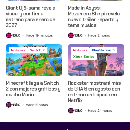
Giant Ojō-sama revela
Made in Abyss:
visual y confirma
Mezameru Shinpi revela
estreno para enero de
nuevo tráiler, reparto y
2027
tema musical
N3k0
Hace 19 minutos
N3k0
Hace 2 horas
Noticias
Switch 2
Noticias
PlayStation 5
Xbox Series
Minecraft llega a Switch
Rockstar mostrará más
2 con mejores gráficos y
de GTA 6 en agosto con
mucho Mario
estreno anticipado en
Netflix
N3k0
Hace 6 horas
N3k0
Hace 24 horas