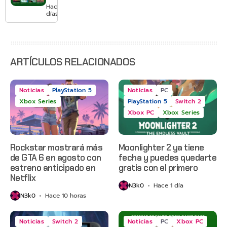
agosto
Hace 3
con
días
Gears of
War: E-
Day,
Grounded
2 y más
ARTÍCULOS RELACIONADOS
Noticias
PlayStation 5
Noticias
PC
Xbox Series
PlayStation 5
Switch 2
Xbox PC
Xbox Series
Rockstar mostrará más
Moonlighter 2 ya tiene
de GTA 6 en agosto con
fecha y puedes quedarte
estreno anticipado en
gratis con el primero
Netflix
N3k0
Hace 1 día
N3k0
Hace 10 horas
Noticias
Switch 2
Noticias
PC
Xbox PC