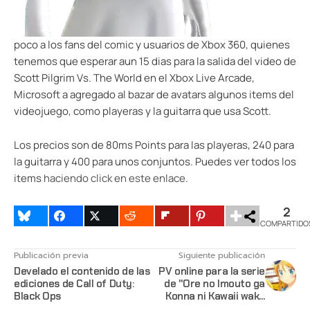
poco a los fans del comic y usuarios de Xbox 360, quienes
tenemos que esperar aun 15 dias para la salida del video de
Scott Pilgrim Vs. The World en el Xbox Live Arcade,
Microsoft a agregado al bazar de avatars algunos items del
videojuego, como playeras y la guitarra que usa Scott.
Los precios son de 80ms Points para las playeras, 240 para
la guitarra y 400 para unos conjuntos. Puedes ver todos los
items
haciendo click en este enlace
.
2
COMPARTIDO
Publicación previa
Siguiente publicación
Develado el contenido de las
PV online para la serie
ediciones de Call of Duty:
de "Ore no Imouto ga
Black Ops
Konna ni Kawaii wake
ga nai"