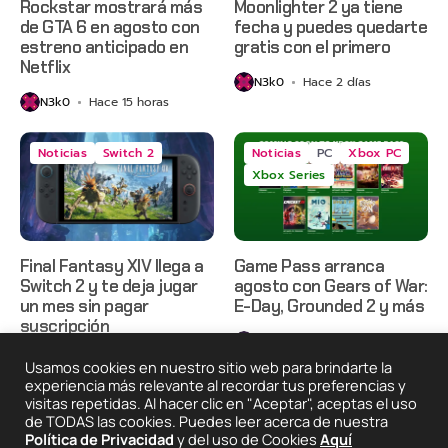
Rockstar mostrará más
Moonlighter 2 ya tiene
de GTA 6 en agosto con
fecha y puedes quedarte
estreno anticipado en
gratis con el primero
Netflix
N3k0
Hace 2 días
N3k0
Hace 15 horas
Noticias
Switch 2
Noticias
PC
Xbox PC
Xbox Series
Final Fantasy XIV llega a
Game Pass arranca
Switch 2 y te deja jugar
agosto con Gears of War:
un mes sin pagar
E-Day, Grounded 2 y más
suscripción
N3k0
Hace 3 días
N3k0
Hace 3 días
Usamos cookies en nuestro sitio web para brindarte la
experiencia más relevante al recordar tus preferencias y
visitas repetidas. Al hacer clic en "Aceptar", aceptas el uso
de TODAS las cookies. Puedes leer acerca de nuestra
2025 © Degeneraciónx.com | Anime, Games & Nothing
Política de Privacidad
y del uso de Cookies
Aquí