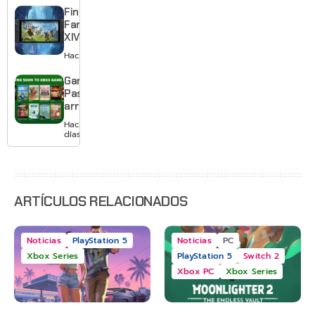
gratis con
Final
el primero
Fantasy
XIV llega a
Switch 2 y
Hace 3 días
te deja
jugar un
Game
mes sin
Pass
pagar
arranca
suscripción
agosto
Hace 3
con
días
Gears of
War: E-
Day,
Grounded
2 y más
ARTÍCULOS RELACIONADOS
Noticias
PlayStation 5
Noticias
PC
Xbox Series
PlayStation 5
Switch 2
Xbox PC
Xbox Series