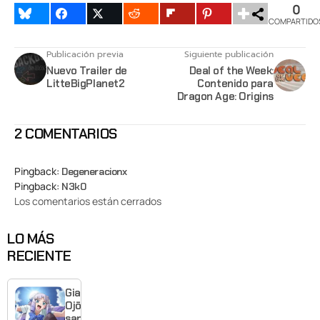
0
COMPARTIDO
Publicación previa
Siguiente publicación
Nuevo Trailer de
Deal of the Week:
LitteBigPlanet2
Contenido para
Dragon Age: Origins
2 COMENTARIOS
Pingback:
Degeneracionx
Pingback:
N3k0
Los comentarios están cerrados
LO MÁS
RECIENTE
Giant
Ojō-
sama