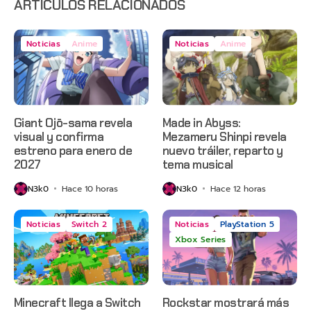
ARTÍCULOS RELACIONADOS
Noticias
Anime
Noticias
Anime
Giant Ojō-sama revela
Made in Abyss:
visual y confirma
Mezameru Shinpi revela
estreno para enero de
nuevo tráiler, reparto y
2027
tema musical
N3k0
Hace 10 horas
N3k0
Hace 12 horas
Noticias
Switch 2
Noticias
PlayStation 5
Xbox Series
Minecraft llega a Switch
Rockstar mostrará más