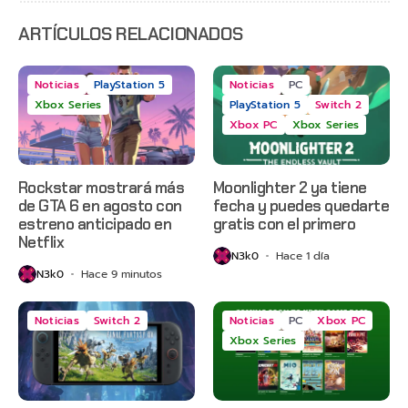
Grounded
2 y más
ARTÍCULOS RELACIONADOS
Noticias
PlayStation 5
Noticias
PC
Xbox Series
PlayStation 5
Switch 2
Xbox PC
Xbox Series
Rockstar mostrará más
Moonlighter 2 ya tiene
de GTA 6 en agosto con
fecha y puedes quedarte
estreno anticipado en
gratis con el primero
Netflix
N3k0
Hace 1 día
N3k0
Hace 9 minutos
Noticias
Switch 2
Noticias
PC
Xbox PC
Xbox Series