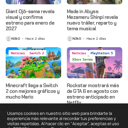
Giant Ojō-sama revela
Made in Abyss:
visual y confirma
Mezameru Shinpi revela
estreno para enero de
nuevo tráiler, reparto y
2027
tema musical
N3k0
Hace 2 días
N3k0
Hace 2 días
Noticias
Switch 2
Noticias
PlayStation 5
Xbox Series
Minecraft llega a Switch
Rockstar mostrará más
2 con mejores gráficos y
de GTA 6 en agosto con
mucho Mario
estreno anticipado en
Netflix
N3k0
Hace 3 días
N3k0
Hace 3 días
Usamos cookies en nuestro sitio web para brindarte la
experiencia más relevante al recordar tus preferencias y
visitas repetidas. Al hacer clic en "Aceptar", aceptas el uso