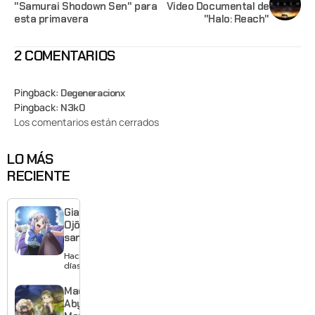
"Samurai Shodown Sen" para
Video Documental de
esta primavera
"Halo: Reach"
2 COMENTARIOS
Pingback:
Degeneracionx
Pingback:
N3k0
Los comentarios están cerrados
LO MÁS
RECIENTE
Giant
Ojō-
sama
revela
Hace 2
visual y
días
confirma
estreno
Made in
para
Abyss:
enero de