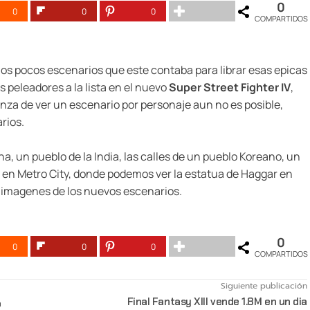
0
0
0
0
COMPARTIDOS
ia los pocos escenarios que este contaba para librar esas epicas
 peleadores a la lista en el nuevo
Super Street Fighter IV
,
nza de ver un escenario por personaje aun no es posible,
rios.
, un pueblo de la India, las calles de un pueblo Koreano, un
ón en Metro City, donde podemos ver la estatua de Haggar en
e imagenes de los nuevos escenarios.
0
0
0
0
COMPARTIDOS
Siguiente publicación
Final Fantasy XIII vende 1.8M en un dia
o