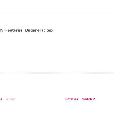
 IV: Features | Degeneracionx
as
Anime
Noticias
Switch 2