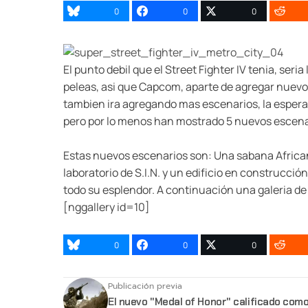
0
0
0
El punto debil que el Street Fighter IV tenia, ser
peleas, asi que Capcom, aparte de agregar nuevos
tambien ira agregando mas escenarios, la espera
pero por lo menos han mostrado 5 nuevos escena
Estas nuevos escenarios son: Una sabana Africana
laboratorio de S.I.N. y un edificio en construcci
todo su esplendor. A continuación una galeria d
[nggallery id=10]
0
0
0
Publicación previa
El nuevo "Medal of Honor" calificado com