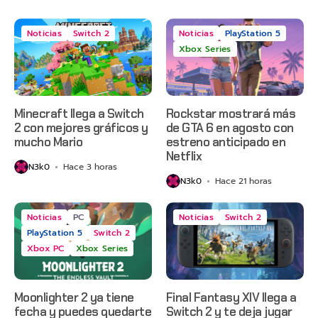
Noticias
Switch 2
Noticias
PlayStation 5
Xbox Series
Minecraft llega a Switch
Rockstar mostrará más
2 con mejores gráficos y
de GTA 6 en agosto con
mucho Mario
estreno anticipado en
Netflix
N3k0
Hace 3 horas
N3k0
Hace 21 horas
Noticias
PC
Noticias
Switch 2
PlayStation 5
Switch 2
Xbox PC
Xbox Series
Moonlighter 2 ya tiene
Final Fantasy XIV llega a
fecha y puedes quedarte
Switch 2 y te deja jugar