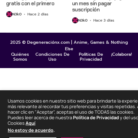
gratis con el primero
un mes sin pagar
suscripción
N3k0
Hace 2 días
N3k0
Hace 3 días
2025 © Degeneraciónx.com | Anime, Games & Nothing
Else
Quiénes
Condiciones De
Políticas De
¡Colabora!
Somos
Uso
Privacidad
Usamos cookies en nuestro sitio web para brindarte la experie
más relevante al recordar tus preferencias y visitas repetidas. 
hacer clic en "Aceptar", aceptas el uso de TODAS las cookies.
Puedes leer acerca de nuestra
Política de Privacidad
y del us
Cookies
Aquí
No estoy de acuerdo
.