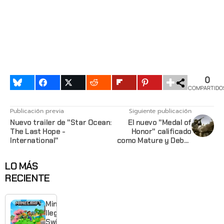
0
COMPARTIDO
Publicación previa
Siguiente publicación
Nuevo trailer de "Star Ocean:
El nuevo "Medal of
The Last Hope -
Honor" calificado
International"
como Mature y Debut
trailer.
LO MÁS
RECIENTE
Minecraft
llega a
Switch 2