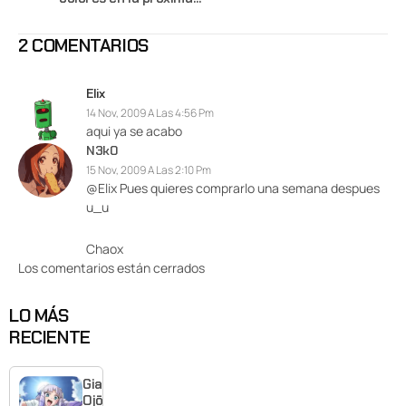
actualización del
Firmware del PS3
2 COMENTARIOS
Elix
14 Nov, 2009 A Las 4:56 Pm
aqui ya se acabo
N3k0
15 Nov, 2009 A Las 2:10 Pm
@Elix Pues quieres comprarlo una semana despues
u_u
Chaox
Los comentarios están cerrados
LO MÁS
RECIENTE
Giant
Ojō-