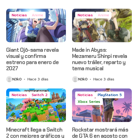
Noticias
Anime
Noticias
Anime
Giant Ojō-sama revela
Made in Abyss:
visual y confirma
Mezameru Shinpi revela
estreno para enero de
nuevo tráiler, reparto y
2027
tema musical
N3k0
Hace 3 días
N3k0
Hace 3 días
Noticias
Switch 2
Noticias
PlayStation 5
Xbox Series
Minecraft llega a Switch
Rockstar mostrará más
2 con mejores gráficos y
de GTA 6 en agosto con