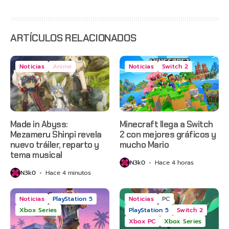
gratis con
el primero
ARTÍCULOS RELACIONADOS
Noticias
Anime
Noticias
Switch 2
Made in Abyss:
Minecraft llega a Switch
Mezameru Shinpi revela
2 con mejores gráficos y
nuevo tráiler, reparto y
mucho Mario
tema musical
N3k0
Hace 4 horas
N3k0
Hace 4 minutos
Noticias
PlayStation 5
Noticias
PC
Xbox Series
PlayStation 5
Switch 2
Xbox PC
Xbox Series