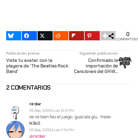
0
COMPARTIDO
Publicación previa
Siguiente publicación
Viste tu avatar con la
Confirmado la
playera de 'The Beatles Rock
importación de
Band'
Canciones del GH:WT
al GH5
2 COMENTARIOS
nirdier
05 Sep, 2009 A Las 10:51 Pm
se ve bien feo el juego. guacala giu. :freak:
N3k0
06 Sep, 2009 A Las 11:04 Pm
@nirdier