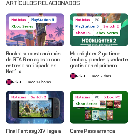
2 y más
ARTÍCULOS RELACIONADOS
Noticias
PlayStation 5
Noticias
PC
Xbox Series
PlayStation 5
Switch 2
Xbox PC
Xbox Series
Rockstar mostrará más
Moonlighter 2 ya tiene
de GTA 6 en agosto con
fecha y puedes quedarte
estreno anticipado en
gratis con el primero
Netflix
N3k0
Hace 2 días
N3k0
Hace 10 horas
Noticias
Switch 2
Noticias
PC
Xbox PC
Xbox Series
Final Fantasy XIV llega a
Game Pass arranca