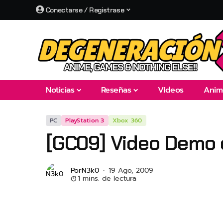
Conectarse / Registrase
Noticias
Reseñas
Vídeos
Anim
PC
PlayStation 3
Xbox 360
[GC09] Video Demo d
Por
N3k0
19 Ago, 2009
1 mins. de lectura