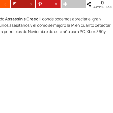
0
0
0
0
COMPARTIDOS
ado
Assassin’s Creed II
donde podemos apreciar el gran
gunos asesitanos y el como se mejoro la IA en cuanto detectar
le a principios de Noviembre de este año para PC, Xbox 360y