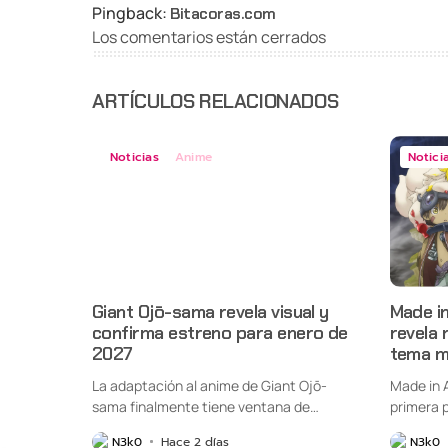
Pingback:
Bitacoras.com
Los comentarios están cerrados
ARTÍCULOS RELACIONADOS
Noticias
Anime
Notici
Giant Ojō-sama revela visual y
Made i
confirma estreno para enero de
revela 
2027
tema m
La adaptación al anime de Giant Ojō-
Made in 
sama finalmente tiene ventana de
primera p
estreno....
N3k0
Hace 2 días
N3k0