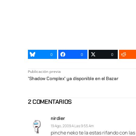
0
0
0
Publicación previa
'Shadow Complex' ya disponible en el Bazar
2 COMENTARIOS
nirdier
19 Ago, 2009 A Las 9:55 Am
pinche neko te la estas rifando con las