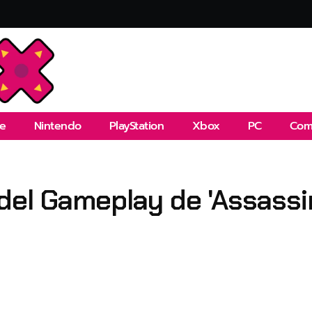
e
Nintendo
PlayStation
Xbox
PC
Com
el Gameplay de 'Assassin'