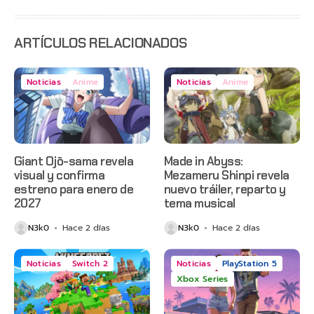
estreno
anticipado
en Netflix
ARTÍCULOS RELACIONADOS
Noticias
Anime
Noticias
Anime
Giant Ojō-sama revela
Made in Abyss:
visual y confirma
Mezameru Shinpi revela
estreno para enero de
nuevo tráiler, reparto y
2027
tema musical
N3k0
Hace 2 días
N3k0
Hace 2 días
Noticias
Switch 2
Noticias
PlayStation 5
Xbox Series