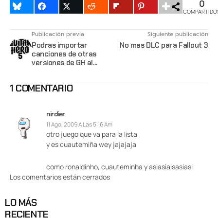
0
COMPARTIDO
Publicación previa
Siguiente publicación
Podras importar
No mas DLC para Fallout 3
canciones de otras
versiones de GH al
'Guitar Hero 5'
1 COMENTARIO
nirdier
11 Ago, 2009 A Las 5:16 Am
otro juego que va para la lista
y es cuautemiña wey jajajaja
como ronaldinho, cuauteminha y asiasiaisasiasi
Los comentarios están cerrados
LO MÁS
RECIENTE