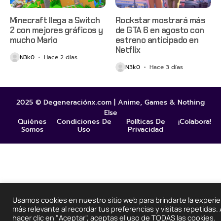
Minecraft llega a Switch
Rockstar mostrará más
2 con mejores gráficos y
de GTA 6 en agosto con
mucho Mario
estreno anticipado en
Netflix
N3k0
Hace 2 días
N3k0
Hace 3 días
2025 © Degeneraciónx.com | Anime, Games & Nothing
Else
Quiénes
Condiciones De
Políticas De
¡Colabora!
Somos
Uso
Privacidad
Usamos cookies en nuestro sitio web para brindarte la experie
más relevante al recordar tus preferencias y visitas repetidas. 
hacer clic en "Aceptar", aceptas el uso de TODAS las cookies.