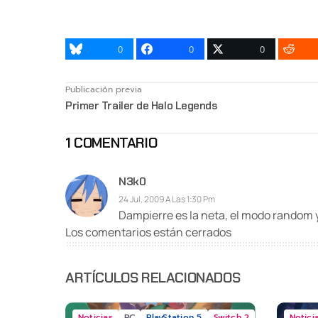
0
0
0
Publicación previa
Primer Trailer de Halo Legends
1 COMENTARIO
N3k0
24 Jul, 2009 A Las 1:30 Pm
Dampierre es la neta, el modo random 
Los comentarios están cerrados
ARTÍCULOS RELACIONADOS
Noticias
PC
PlayStation 5
Switch 2
Notici