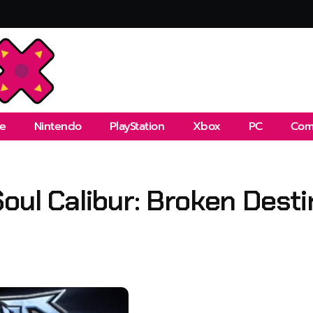
e
Nintendo
PlayStation
Xbox
PC
Com
Soul Calibur: Broken Desti