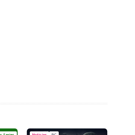
x Series
Noticias
PC