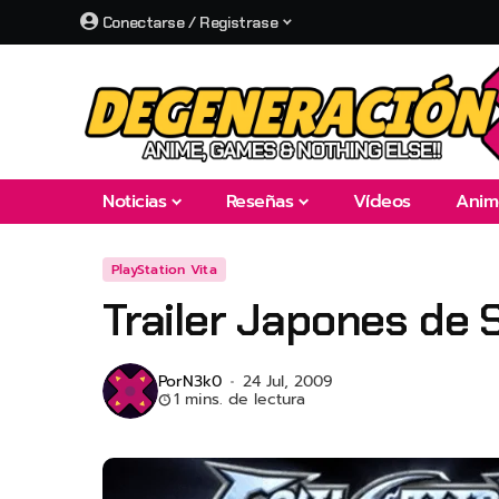
Conectarse / Registrase
Noticias
Reseñas
Vídeos
Anim
PlayStation Vita
Trailer Japones de 
Por
N3k0
24 Jul, 2009
1 mins. de lectura