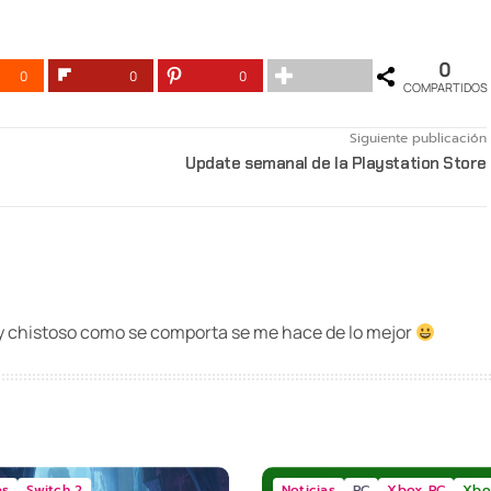
0
0
0
0
COMPARTIDOS
Siguiente publicación
Update semanal de la Playstation Store
y chistoso como se comporta se me hace de lo mejor
as
Switch 2
Noticias
PC
Xbox PC
Xbo