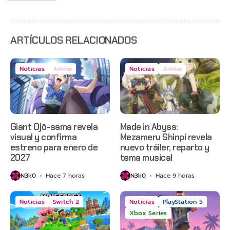
con
estreno
anticipado
en Netflix
ARTÍCULOS RELACIONADOS
Noticias
Anime
Noticias
Anime
Giant Ojō-sama revela
Made in Abyss:
visual y confirma
Mezameru Shinpi revela
estreno para enero de
nuevo tráiler, reparto y
2027
tema musical
N3k0
Hace 7 horas
N3k0
Hace 9 horas
Noticias
Switch 2
Noticias
PlayStation 5
Xbox Series