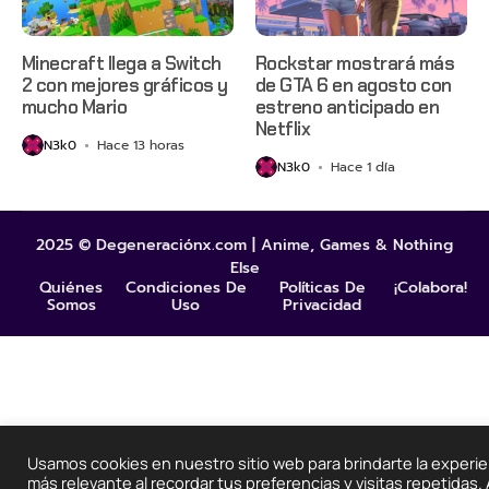
Minecraft llega a Switch
Rockstar mostrará más
2 con mejores gráficos y
de GTA 6 en agosto con
mucho Mario
estreno anticipado en
Netflix
N3k0
Hace 13 horas
N3k0
Hace 1 día
2025 © Degeneraciónx.com | Anime, Games & Nothing
Else
Quiénes
Condiciones De
Políticas De
¡Colabora!
Somos
Uso
Privacidad
Usamos cookies en nuestro sitio web para brindarte la experie
más relevante al recordar tus preferencias y visitas repetidas. 