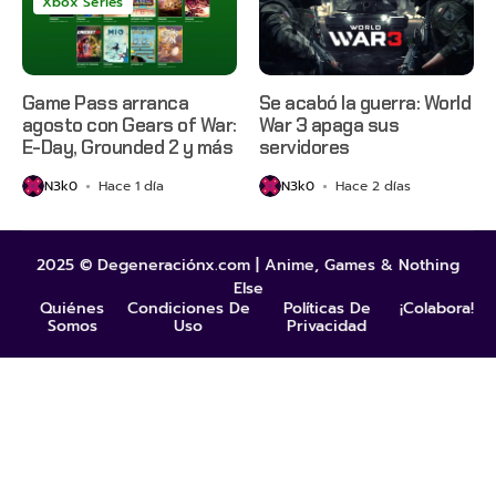
Xbox Series
Game Pass arranca
Se acabó la guerra: World
agosto con Gears of War:
War 3 apaga sus
E-Day, Grounded 2 y más
servidores
N3k0
Hace 1 día
N3k0
Hace 2 días
2025 © Degeneraciónx.com | Anime, Games & Nothing
Else
Quiénes
Condiciones De
Políticas De
¡Colabora!
Somos
Uso
Privacidad