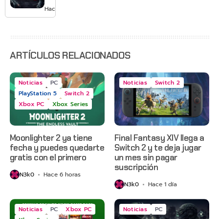
Grounded
3 apaga
Hace 2 días
2 y más
sus
servidores
ARTÍCULOS RELACIONADOS
Noticias
PC
Noticias
Switch 2
PlayStation 5
Switch 2
Xbox PC
Xbox Series
Moonlighter 2 ya tiene
Final Fantasy XIV llega a
fecha y puedes quedarte
Switch 2 y te deja jugar
gratis con el primero
un mes sin pagar
suscripción
N3k0
Hace 6 horas
N3k0
Hace 1 día
Noticias
PC
Xbox PC
Noticias
PC