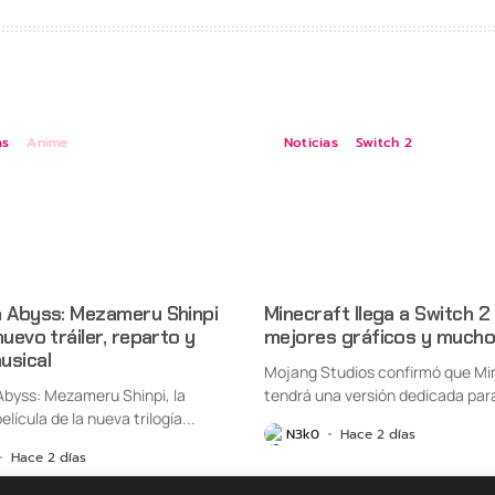
as
Anime
Noticias
Switch 2
n Abyss: Mezameru Shinpi
Minecraft llega a Switch 2
nuevo tráiler, reparto y
mejores gráficos y mucho
usical
Mojang Studios confirmó que Mi
Abyss: Mezameru Shinpi, la
tendrá una versión dedicada par
elícula de la nueva trilogía...
Nintendo Switch...
N3k0
Hace 2 días
Hace 2 días