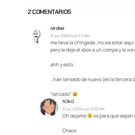
2 COMENTARIOS
nirdier
31 Jul, 2009 A Las 3:11 Am
me lleva la chingada…no wa estar aqui
pero le deje el xbox a un compa y le wa 
ahh y esto..
…han lansado de nuevo (es la tercera 
“lanzado”
N3k0
31 Jul, 2009 A Las 12:32 Pm
Oh dejame
es para que sepan q
Chaox