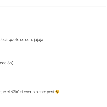
decir que le de duro jajaja
ocación)….
ue el N3k0 si escribio este post