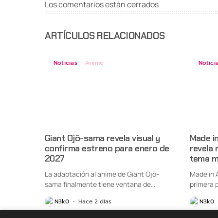
Los comentarios están cerrados
ARTÍCULOS RELACIONADOS
Noticias
Anime
Notici
Giant Ojō-sama revela visual y
Made i
confirma estreno para enero de
revela 
2027
tema m
La adaptación al anime de Giant Ojō-
Made in 
sama finalmente tiene ventana de
primera p
estreno....
N3k0
Hace 2 días
N3k0