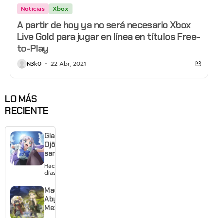
Noticias
Xbox
A partir de hoy ya no será necesario Xbox
Live Gold para jugar en línea en títulos Free-
to-Play
N3k0
22 Abr, 2021
LO MÁS
RECIENTE
Giant
Ojō-
sama
revela
Hace 3
visual y
días
confirma
estreno
Made in
para
Abyss:
enero de
Mezameru
2027
Shinpi