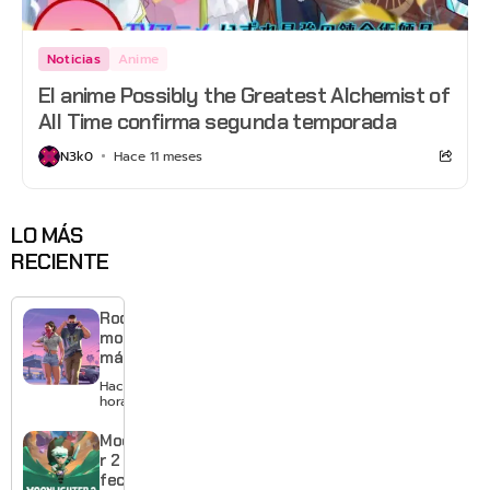
Noticias
Anime
El anime Possibly the Greatest Alchemist of
All Time confirma segunda temporada
N3k0
Hace 11 meses
LO MÁS
RECIENTE
Rockstar
mostrará
más de
GTA 6 en
Hace 7
agosto
horas
con
estreno
Moonlighte
anticipado
r 2 ya tiene
en Netflix
fecha y