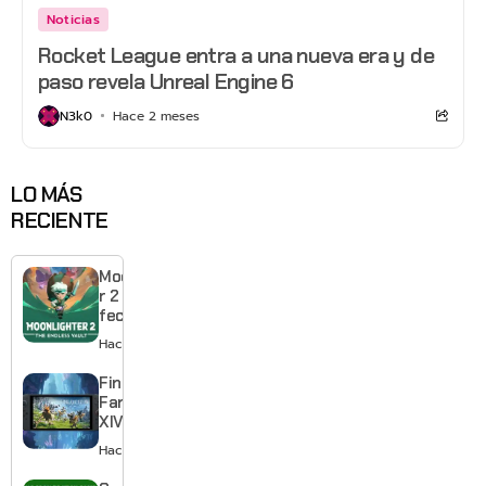
Noticias
Rocket League entra a una nueva era y de
paso revela Unreal Engine 6
N3k0
Hace 2 meses
LO MÁS
RECIENTE
Moonlighte
r 2 ya tiene
fecha y
puedes
Hace 1 día
quedarte
gratis con
Final
el primero
Fantasy
XIV llega a
Switch 2 y
Hace 2 días
te deja
jugar un