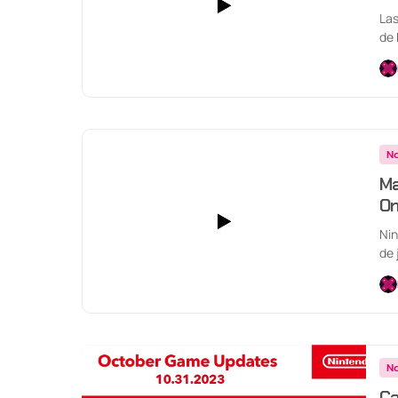
Las
de 
No
Ma
On
Nin
de 
Onl
No
Ca