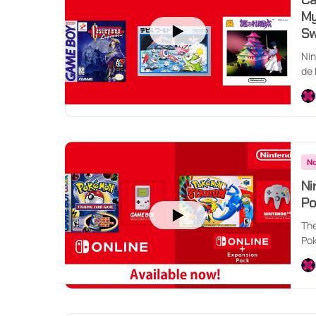
My
Sw
Nin
de 
Ga
No
Ni
Po
The
Pok
Swi