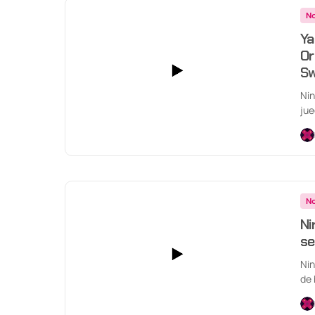
No
Ya
Or
Sw
Nin
jue
No
Ni
se
Nin
de 