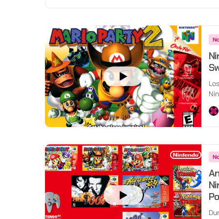
No
Ni
Sw
Los
Nin
No
An
Ni
Po
Dur