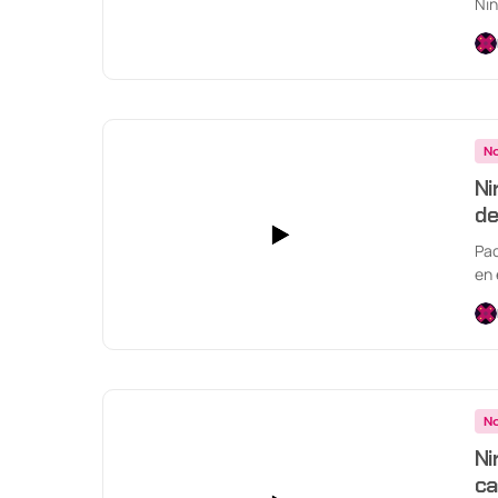
Nin
en 
No
Ni
de
Pac
en 
No
Ni
ca