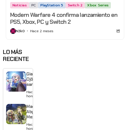
Noticias
PC
PlayStation 5
Switch 2
Xbox Series
Modern Warfare 4 confirma lanzamiento en
PS5, Xbox, PC y Switch 2
N3k0
Hace 2 meses
LO MÁS
RECIENTE
Giant
Ojō-
sama
revela
Hace 4
visual y
horas
confirma
estreno
Made in
para
Abyss:
enero de
Mezameru
2027
Shinpi
Hace 6
revela
horas